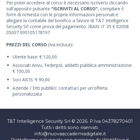
Per poter accedere al corso è necessario iscriversi cliccando
sull'apposito pulsante
"ISCRIVITI AL CORSO"
, compilare il
form di richiesta con le proprie informazioni personali e
allegare la contabile del bonifico a favore di T&T Intelligence
Security Srl come prova del pagamento. IBAN: IT 35 E 02008
05007 000105178197
PREZZI DEL CORSO
(Iva inclusa)
:
Utente base: € 120,00
Associati Anvu, Federpol, addetti pubblica amministrazione:
€ 100,00
Soci AICIS: € 90,00
Aziende / Enti pubblici:
contattaci
per un'offerta
personalizzata
T&T Intelligence Security Srl © 2026. P.Iva 04378270401
Tutti i diritti sono riservati.
info@nuovaaccademiadigitale.it