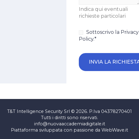
Indica qui eventuali
richieste particolari
Consenso
*
Sottoscrivo la Privacy
Policy.
*
T&T Intelligence Security Srl © 2026. P.Iva 04378270401
Tutti i diritti sono riservati.
info@nuovaaccademiadigitale.it
Piattaforma sviluppata con passione da
WebWave.it