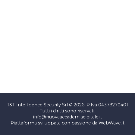
T&T Intelligence Security Srl © 2026. P.Iva 04378270401
Tutti i diritti sono riservati.
info@nuovaaccademiadigitale.it
Piattaforma sviluppata con passione da
WebWave.it